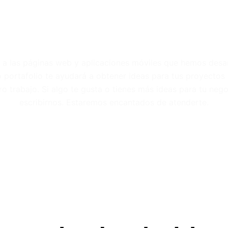
proyectos
o a las páginas web y aplicaciones móviles que hemos desa
o portafolio te ayudará a obtener ideas para tus proyectos 
ro trabajo. Si algo te gusta o tienes más ideas para tu neg
escribirnos. Estaremos encantados de atenderte.
VER MÁS P