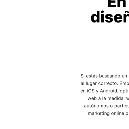
En
dise
Si estás buscando un 
al lugar correcto. Em
en iOS y Android, opt
web a la medida: w
autónomos o particu
marketing online p