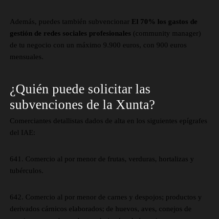
Además, puedes también subvencionar
El 70% los gastos de
gestión de redes sociales profesionales
(community manager)
de tu negocio con un máximo 9.900 euros, con 900 euros
mensuales.
¿Quién puede solicitar las
subvenciones de la Xunta?
Comerciantes detallistas dados de alta en los siguientes epígrafes
del IAE:
641. Comercio al por menor de frutas, verduras, hortalizas y
tubérculos.
642. Comercio al por menor de carnes y despojos; productos y
derivados cárnicos elaborados; de huevos, aves, conejos de