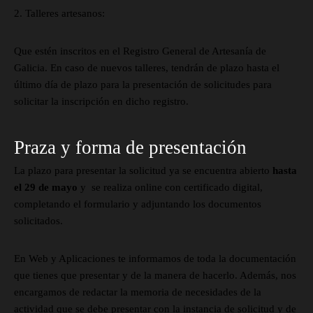
2. Talleres artesanos:
Que estén inscritos en el Registro General de Artesanía de
Galicia. En caso de nuevos talleres, tendrán de plazo hasta el
último día de plazo para la presentación de solicitudes para
solicitar la inscripción en dicho registro.
Praza y forma de presentación
La plazo para presentar la solicitud ya se encuentra abierto
hasta
el 29 de mayo
y se realiza online con certificado digital,
completando el formulario y adjuntando los documentos
solicitados.
En Web y Aplicaciones te informamos de toda la documentación
que tienes que presentar y de la manera de hacerlo. Además, nos
encargamos de redactar la memoria de necesidades de la
actividad que se debe presentar con la instancia de solicitud y de