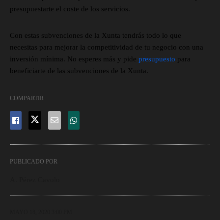
presupuestarte el coste de los servicios.
Con estas subvenciones de la Xunta tendrás todo lo que
necesitas para mejorar la competitividad de tu negocio con una
inversión mínima. No esperes más y pide
presupuesto
para
beneficiarte de las subvenciones de la Xunta.
COMPARTIR
PUBLICADO POR
A. Pérez Cavolo
MAYO 18, 2020 3:00 PM