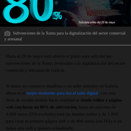
Subvenciones de la Xunta para la digitalización del sector comercial
y artesanal
Hasta el 29 de mayo está abierto el plazo para solicitar las
subvenciones de la Xunta destinadas a la digitalización del sector
comercial y artesanal de Galicia.
Si tienes un comercio detallista o un taller artesano en Galicia,
ahora es el
mejor momento para dar el salto digital
, con esta
línea de ayudas podrás hacer realidad tu t
ienda online y página
web con hasta un 80% de subvención
, hasta un máximo de
4.000 euros (IVA excluido) para las tiendas online y de 1.000
para crear tu primera página web o de 800 euros (sin IVA) si ya
tienes una web y quieres actualizarla.