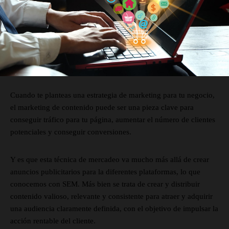
Cuando te planteas una estrategia de marketing para tu negocio,
el marketing de contenido puede ser una pieza clave para
conseguir tráfico para tu página, aumentar el número de clientes
potenciales y conseguir conversiones.
Y es que esta técnica de mercadeo va mucho más allá de crear
anuncios publicitarios para la diferentes plataformas, lo que
conocemos con SEM. Más bien se trata de crear y distribuir
contenido valioso, relevante y consistente para atraer y adquirir
una audiencia claramente definida, con el objetivo de impulsar la
acción rentable del cliente.