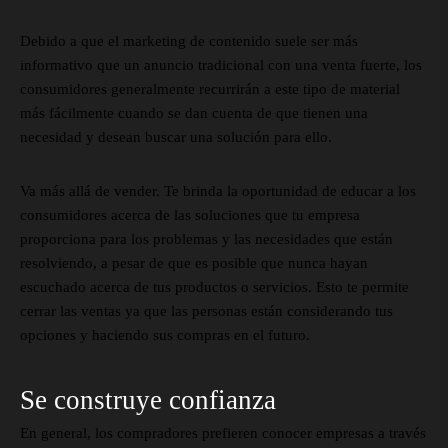
Debido a que el marketing de contenido suele ser más
informativo que un anuncio tradicional con una venta fuerte, los
consumidores generalmente recurrirán a este tipo de material
más fácilmente cuando se dan cuenta de que tienen una
necesidad y desean buscar una solución para ello.
Va más allá de vender. Te brinda la oportunidad de educar a los
consumidores acerca de las soluciones que tu empresa
proporciona para los problemas y las necesidades que están
resolviendo, a pesar de que es posible que nunca hayan
escuchado acerca de tus productos o servicios. Esto te permite
cerrar las ventas ya que las personas están considerando tus
opciones y haciendo sus compras en el futuro.
Se construye confianza
En general, los compradores prefieren conocer empresas a través