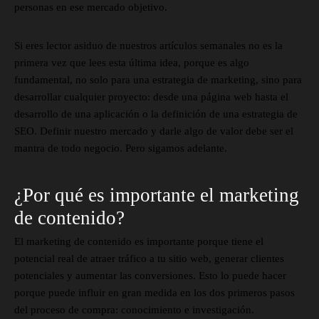
personas en ese mercado objetivo.
Si eres lector asiduo de nuestros artículos semanales no es la
primera vez que lees esta última idea, porque es algo
fundamental, no solo para una estrategia de marketing, sino para
desarrollar cualquier proyecto: desde una página web hasta el
desarrollo de una aplicación o la definición de una estrategia de
SEO. Definir nuestro mercado y darle algo de valor debe ser el
mantra de todo negocio. Pero sigamos adelante.
¿Por qué es importante el marketing
de contenido?
El marketing de contenido es importante porque tiene el
potencial real de atraer tráfico a tu sitio web, generar clientes
potenciales y aumentar las conversiones. Esto lo puede hacer
porque puede influir en gran medida en los dos primeros pasos
del proceso de compra: conocimiento e investigación.