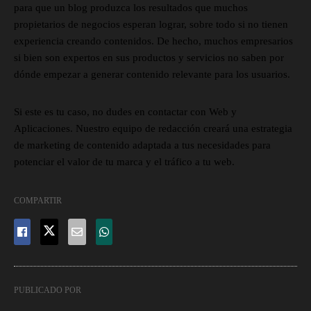
para que un blog produzca los resultados que muchos
propietarios de negocios esperan lograr, sobre todo si no tienen
experiencia creando contenidos. De hecho, muchos empresarios
si bien son expertos en sus productos y servicios no saben por
dónde empezar a generar contenido relevante para los usuarios.
Si este es tu caso, no dudes en contactar con Web y
Aplicaciones. Nuestro equipo de redacción creará una estrategia
de marketing de contenido adaptada a tus necesidades para
potenciar el valor de tu marca y el tráfico a tu web.
COMPARTIR
PUBLICADO POR