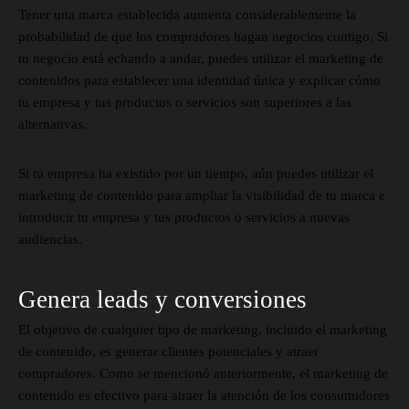
Tener una marca establecida aumenta considerablemente la
probabilidad de que los compradores hagan negocios contigo. Si
tu negocio está echando a andar, puedes utilizar el marketing de
contenidos para establecer una identidad única y explicar cómo
tu empresa y tus productos o servicios son superiores a las
alternativas.
Si tu empresa ha existido por un tiempo, aún puedes utilizar el
marketing de contenido para ampliar la visibilidad de tu marca e
introducir tu empresa y tus productos o servicios a nuevas
audiencias.
Genera leads y conversiones
El objetivo de cualquier tipo de marketing, incluido el marketing
de contenido, es generar clientes potenciales y atraer
compradores. Como se mencionó anteriormente, el marketing de
contenido es efectivo para atraer la atención de los consumidores