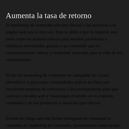
Aumenta la tasa de retorno
El marketing de contenido efectivo llevará a las personas a tu
página web una y otra vez. Esto se debe a que tu negocio será
visto como un recurso valioso para resolver problemas y
satisfacer necesidades gracias a un contenido que es
verdaderamente valioso y realmente relevante para la vida de los
consumidores.
El uso de marketing de contenido en campañas de correo
electrónico y para crear comunidades activas en línea son
excelentes maneras de convencer a los consumidores para que
vuelvan a tu sitio web y mantengan el interés en tu negocio,
contenido y en los productos o servicios que ofreces.
Si bien los blogs son una forma inteligente de comenzar tu
campaña de marketing de contenido, normalmente toma tiempo