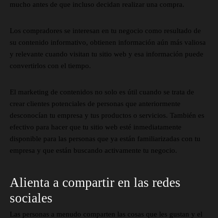
mucho antes de que incluso decidan realizar una compra.
Los compradores se interesan en tu negocio como resultado de
su contenido informativo, obtienen información aún más valiosa
y relevante cuando visitan tu sitio web y esa información puede
convertirlos con el tiempo.
El marketing de contenidos no solo es útil cuando se trata de
crear clientes potenciales de personas que anteriormente
desconocían tu empresa y tus productos o servicios. También es
efectivo para hacer que tu sitio web esté inmediatamente
disponible para las personas que ya están familiarizadas con tu
empresa y que están buscando activamente tu negocio.
Alienta a compartir en las redes
sociales
Las personas a menudo comparten las cosas que les gustan y el