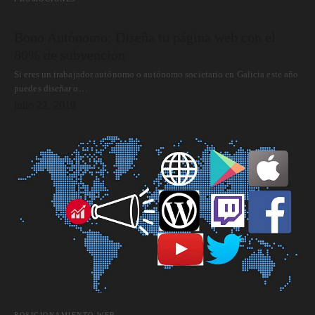
Bono Autónomo: Diseña tu página web con el
80% de subvención
Si eres un trabajador autónomo o autónomo societario en Galicia este año
puedes diseñar o…
julio 22, 2019
POSICIONAMIENTO WEB