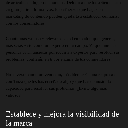
de artículos en lugar de anuncios. Debido a que los artículos son
en gran parte informativos, los esfuerzos que hagas en
marketing de contenido pueden ayudarte a establecer confianza
con los consumidores.
Cuanto más valioso y relevante sea el contenido que generes,
más serás visto como un experto en tu campo. Ya que muchas
personas están ansiosas por recurrir a expertos para resolver sus
problemas, confiarán en ti por encima de tus competidores.
No te verán como un vendedor, más bien serás una empresa de
confianza que les has enseñado algo y que has demostrado tu
capacidad para resolver sus problemas. ¿Existe algo más
valioso?
Establece y mejora la visibilidad de
la marca