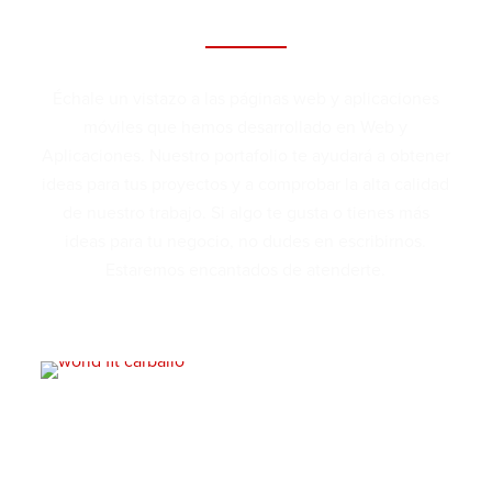
Échale un vistazo a las páginas web y aplicaciones
móviles que hemos desarrollado en Web y
Aplicaciones. Nuestro portafolio te ayudará a obtener
ideas para tus proyectos y a comprobar la alta calidad
de nuestro trabajo. Si algo te gusta o tienes más
ideas para tu negocio, no dudes en escribirnos.
Estaremos encantados de atenderte.
VER MÁS PROYECTOS