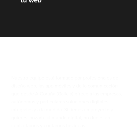
tu web
Somos Web y Aplicaciones
Nuestro equipo está formado por profesionales del
diseño web, las app móviles y de la comunicación
que desde A Coruña (Galicia) ofrece a las empresas,
autónomos y particulares soluciones digitales
integrales y a la medida. Si tienes un proyecto y
quieres lanzarte al mundo digital, no dudes en
contactarnos y contarnos tus ideas.