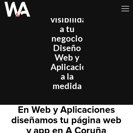
Dale
visibilidad
a tu
negocio
Diseño
Web y
ENCENDER
APAGAR
Aplicaciones
a la
medida
En Web y Aplicaciones
diseñamos tu página web
y app en A Coruña