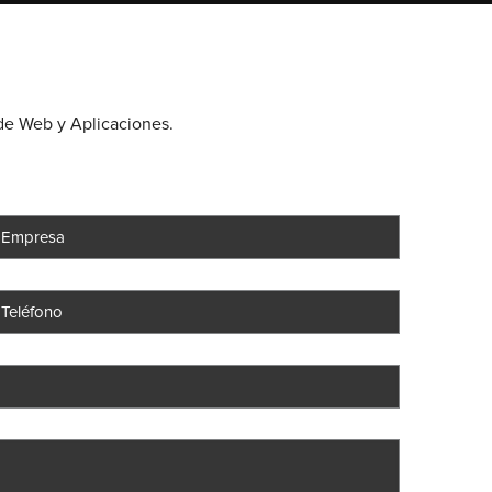
 de Web y Aplicaciones.
Please leav