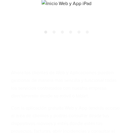
Descripción
Ahora los clientes de Web y Aplicaciones pueden
gestionar de manera más sencilla y funcional todas
los servicios contratados con nuestra empresa
directamente desde su móvil o tablet.
Con la aplicación gratuita Web y App tendrás acceso
al área de clientes y podrás consultar desde tus
dispositivos móviles y estés donde estés tus
proyectos, facturas, abrir incidencias y consultar el