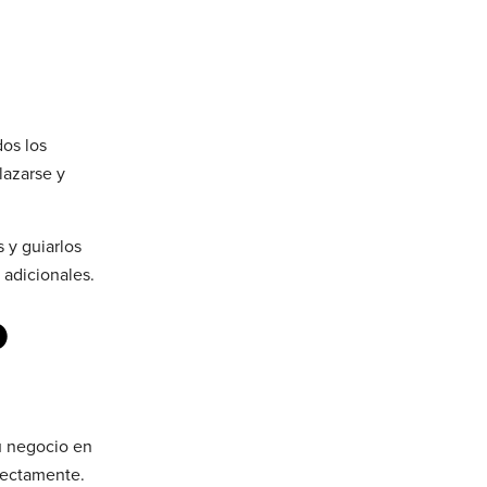
dos los
lazarse y
s y guiarlos
 adicionales.
o
tu negocio en
irectamente.