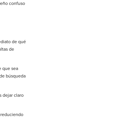
seño confuso
ediato de qué
ultas de
e que sea
s de búsqueda
 dejar claro
n reduciendo