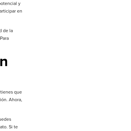
otencial y
articipar en
d de la
 Para
ón
 tienes que
ión. Ahora,
puedes
ato. Si te