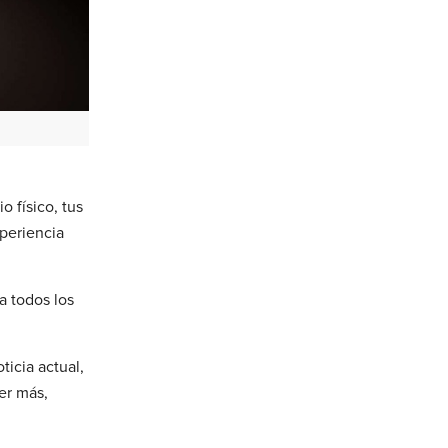
 físico, tus
xperiencia
a todos los
icia actual,
er más,