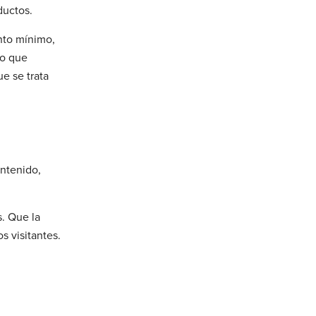
ductos.
ento mínimo,
lo que
ue se trata
ontenido,
s. Que la
s visitantes.