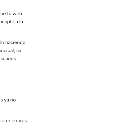
que tu web
adapte a la
tán haciendo
ncipal, sin
usuarios
es ya no
meter errores