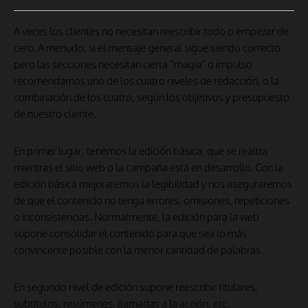
A veces los clientes no necesitan reescribir todo o empezar de
cero. A menudo, si el mensaje general sigue siendo correcto
pero las secciones necesitan cierta “magia” o impulso
recomendamos uno de los cuatro niveles de redacción, o la
combinación de los cuatro, según los objetivos y presupuesto
de nuestro cliente.
En primer lugar, tenemos la edición básica, que se realiza
mientras el sitio web o la campaña está en desarrollo. Con la
edición básica mejoraremos la legibilidad y nos aseguraremos
de que el contenido no tenga errores, omisiones, repeticiones
o inconsistencias. Normalmente, la edición para la web
supone consolidar el contenido para que sea lo más
convincente posible con la menor cantidad de palabras.
En segundo nivel de edición supone reescribir titulares,
subtítulos, resúmenes, llamadas a la acción, etc.