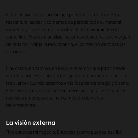
El tercer nivel de redacción que podemos proponer es la
reescritura, es decir, tomamos de partida todo el material
existente y comenzamos a analizar el funcionamiento del
contenido. Tras este análisis, nuestros redactores se encargan
de redactar, valga la redundancia, el contenido de todas las
secciones.
Hay casos, en cambio, en los que tenemos que partir desde
cero. Cuando esto sucede, nos gusta comenzar a hablar con
los clientes cuando estamos en la fase de estrategia y diseño.
Este nivel de escritura suele ser necesario para las empresas
nuevas o empresas que han cambiado de marca
recientemente.
La visión externa
“No conoces mi negocio. Entonces ¿cómo puedes escribir