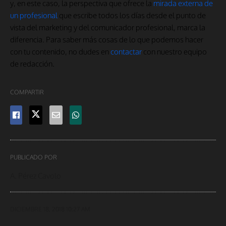
y, en este caso, la perspectiva que ofrece la
mirada externa de
un profesional
que escribe todos los días desde el punto de
vista del marketing y del comunicador profesional, marca la
diferencia. Para saber más cosas de lo que podemos hacer
con tu contenido, no dudes en
contactar
con nuestro equipo
de redacción.
COMPARTIR
PUBLICADO POR
A. Pérez Cavolo
DICIEMBRE 18, 2018 10:27 AM