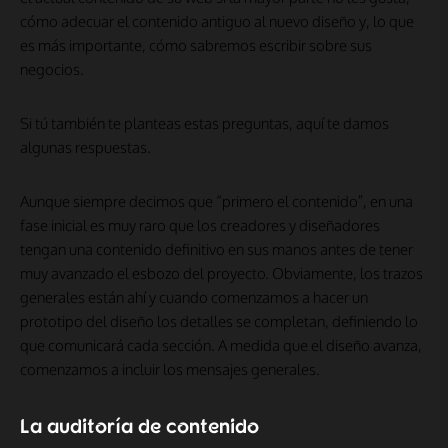
cómo adecuar el contenido antiguo al nuevo diseño y, lo que
es más importante, cómo sabremos escribir sobre sus
negocios.
Si tú también te planteas estas preguntas, aquí te damos
algunas respuestas.
Aunque siempre decimos que “primero el contenido”, en una
fase inicial es muy raro que los creadores y diseñadores
tengan una contenido definitivo en sus manos antes de tener
muy avanzado el esbozo del proyecto. Obviamente, los trazos
generales están ahí y cuando comenzamos a hacer un
prototipo del diseño los detalles se completan, definiendo lo
que comunicará cada sección. A medida que el diseño avanza,
comenzamos a incluir los mensajes generales.
La auditoría de contenido