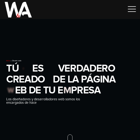
Inicio
»
Diseño web
T
Ú
E
E
S
E
L
V
E
R
D
A
D
E
R
O
R
C
R
E
A
D
O
D
E
L
A
P
Á
G
I
N
A
R
W
E
B
D
E
T
U
E
M
P
R
E
S
A
Los diseñadores y desarrolladores web somos los
encargados de hacer realidad las