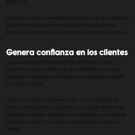
productos.
También es muy recomendable hacer videos de alta calidad en
los que se muestre que se están utilizando los productos
porque esto siempre ayuda a convertir a visitantes en clientes.
Genera confianza en los clientes
Los que compramos habitualmente en internet, solo lo
hacemos en páginas web en las que confiamos, por lo que
establecer credibilidad y confianza es la clave para aumentar
las ventas en línea.
¿Cómo lo consigues? En primer lugar, con un diseño de la
tienda online que esté actualizado y que cargue rápido en los
dispositivos móviles. Destaca a tus empleados y, en especial,
lo que dicen de ti: en la prensa y, lmás importante aún, tus
clientes.