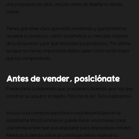
una propuesta de valor, incluso antes de diseñar tu tienda
online.
Tienes que tener claro qué estás vendiendo y qué problema
resuelve tu producto, cómo se beneficia tu mercado objetivo
de tu propuesta y por qué necesitan tus productos. Por último,
aunque no menos importante debes saber cómo serás mejor
que tus competidores.
Antes de vender, posiciónate
Puede darte la impresión que te estamos diciendo que hay que
construir la casa por el tejado. Pero no es así. Te lo explicamos.
Incluso si tu comercio electrónico está desarrollado en la
plataforma WooCommerce, puede llevar unos meses crear
una tienda online que sea adaptable para dispositivos móviles.
Mientras tu tienda online se construye debes reservar tu