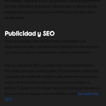
incómodos. Opta por incluir los artículos vistos recientemente,
los más valorados, populares, relacionados o nuevos en las
páginas de tus productos para aumentar los ingresos de tu
tienda online.
Publicidad y SEO
Crear una tienda online profesional y compatible con
dispositivos móviles convierte a los visitantes en clientes pero
¿y si las personas no consiguen tu comercio electrónico?
Aquí es cuando el SEO y la publicidad son fundamentales.
Recuerda una cosa: tu idea puede ser innovadora y estar bien
ejecutada; el diseño de tu página web puede ser maravilloso,
pero si no estás bien posicionado en los buscadores, no
existes. Si quieres profundizar más en este tema te invitamos a
que le eches un vistazo a nuestra entrada sobre
las auditorías
SEO
.