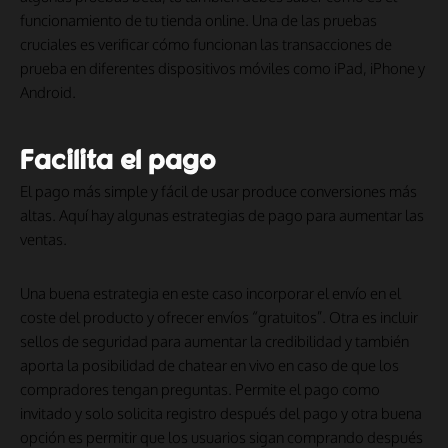
funcionamiento de tu tienda online. Una de las pruebas
cruciales es verificar cómo funcionan las transacciones de
prueba en diferentes dispositivos móviles como iPad, iPhone y
Android.
Facilita el pago
El pago más simple y fácil de usar produce conversiones más
altas. Aquí hay algunas estrategias de pago para aumentar las
ventas.
Una buena estrategia en este caso incorporar el envío en el
coste del producto y ofrecer envíos “gratuitos”. Otra es incluir
sellos de seguridad para aumentar la credibilidad y también
aporta la posibilidad de chatear en vivo en caso de que los
compradores tengan preguntas. Permite el pago como
invitado y solo solicita registro después del pago y otra buena
opción es permitir que los usuarios sigan comprando después