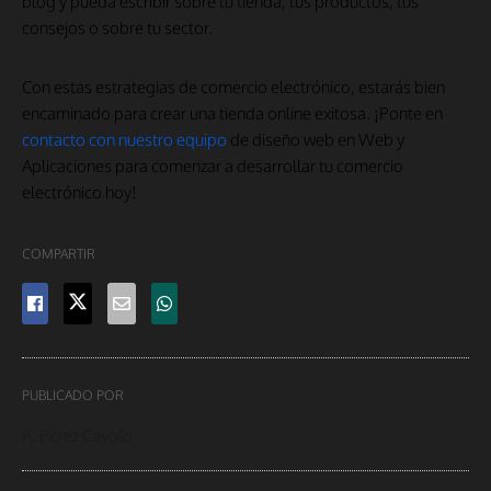
blog y pueda escribir sobre tu tienda, tus productos, tus
consejos o sobre tu sector.
Con estas estrategias de comercio electrónico, estarás bien
encaminado para crear una tienda online exitosa. ¡Ponte en
contacto con nuestro equipo
de diseño web en Web y
Aplicaciones para comenzar a desarrollar tu comercio
electrónico hoy!
COMPARTIR
PUBLICADO POR
A. Pérez Cavolo