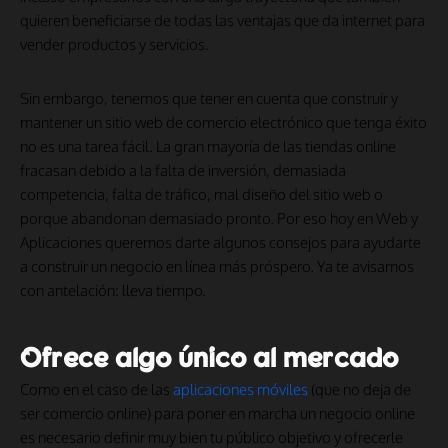
quieren beneficiarse de todas las ventajas que da internet para
vender productos y servicios.
Sin embargo, tenemos que tener en cuenta que construir y
mantener un sitio web de comercio electrónico que tenga éxito
no es una tarea fácil. La gran mayoría de las tiendas online
fracasan debido a la falta de inversión, demasiada
competencia, falta de tráfico, mal diseño del sitio web o
porque abandonan demasiado pronto. Por eso hoy en Web y
Aplicaciones queremos darte algunos consejos para ayudarte
a construir un negocio en línea más próspero. Ya te avisamos
con antelación: lleva tiempo.
Ofrece algo único al mercado
Como en el caso de las
aplicaciones móviles
(que no deja de
ser comercio online) para poner en marcha un negocio online
es necesario definir muy bien tu público objetivo y ofrecerle