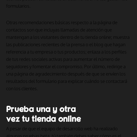
formularios.
Otras recomendaciones básicas respecto a la página de
contactos son que incluyas llamadas de atención que
mantengan a los visitantes dentro de tu tienda online; muestra
las publicaciones recientes de la prensa o el blog que hagan
referencia a tu empresa o tus productos; enlaza a los perfiles
de tus redes sociales activas para aumentar el número de
seguidores y fomentar el compromiso. Por último, redirige a
una página de agradecimiento después de que se envíen los
resultados del formulario para explicar cuándo se contactará
con los clientes.
Prueba una y otra
vez tu tienda online
A pesar de que el equipo de desarrollo web ha realizado
algunas pruebas beta, tú también debes saber cómo es el