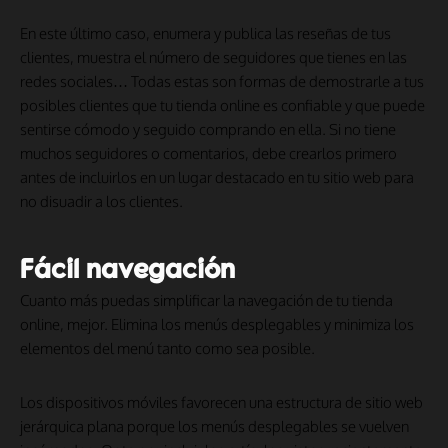
En este último caso, enumera y publica las reseñas de tus
clientes, muestra el número de seguidores que tienes en las
redes sociales… Todas estas son formas de demostrarle a tus
posibles clientes que tu tienda online es confiable y que puede
sentirse cómodo y seguido comprando en ella. Si no tiene
muchos seguidores o comentarios, debe crearlos primero
antes de incluirlos en un lugar destacado en tu sitio web para
no disuadir a los clientes.
Fácil navegación
Cuanto más puedas simplificar la navegación de tu tienda
online, mejor. Elimina los menús desplegables y minimiza los
elementos del menú tanto como sea posible.
Los dispositivos móviles favorecen una estructura de sitio web
jerárquica plana porque los menús desplegables se vuelven