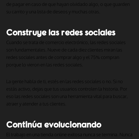
de pagar en caso de que hayan olvidado algo, o que guarden
su carrito y una lista de deseos y muchas otras.
Construye las redes sociales
Cuando se trata de comercio electrónico, las redes sociales
son fundamentales. Nueve de cada diez clientes miran las
redes sociales antes de comprar algo y el 75% compran
porque lo vieron en las redes sociales.
La gente habla de ti, estés en las redes sociales o no. Si no
estás activo, dejas que tus usuarios controlen la historia. Por
eso las redes sociales son una herramienta vital para buscar,
atraer y atender a tus clientes.
Continúa evolucionando
El trabajo en una tienda online exitosa nunca se termina. Nunca