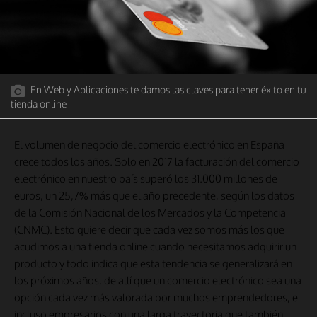
En Web y Aplicaciones te damos las claves para tener éxito en tu
tienda online
El volumen de negocio del comercio electrónico en España
crece todos los años. Solo en 2017 la facturación del comercio
electrónico en nuestro país superó los 31.000 millones de
euros, un 25,7% más que el año precedente, según los datos
de la Comisión Nacional de los Mercados y la Competencia
(CNMC). Esto quiere decir que cada vez somos más los que
acudimos a una tienda online cuando necesitamos adquirir un
producto y todo indica que esta tendencia se generalizará en
los próximos años, de allí que un comercio electrónico sea una
opción cada vez más valorada por muchos emprendedores, e
incluso empresarios con una larga trayectoria que también