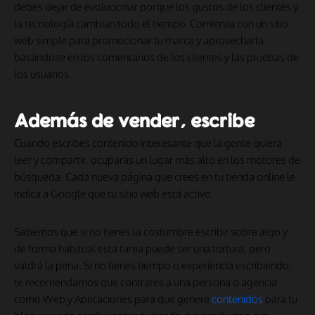
debes dejar de evolucionar porque los gustos de los clientes y
la tecnología cambian todo el tiempo. Comienza con un sitio
web simple para promocionar tu marca y aprovecharla
basándose en los comentarios de los clientes y las pruebas de
los usuarios.
Además de vender, escribe
Cuando escribes contenido interesante que la gente quiera
leer y compartir, ocuparás un lugar más alto en los motores de
búsqueda. Cada nueva página que crees en tu tienda online le
indica a Google que tu sitio web está activo.
Sabemos que si no tienes la costumbre escribir sobre algo y
de forma habitual esta tarea puede ser una tortura, pero
valdrá la pena. Si no tienes tiempo o experiencia escribiendo,
te recomendamos que contrates a una persona o agencia
como Web y Aplicaciones para que genere
contenidos
para tu