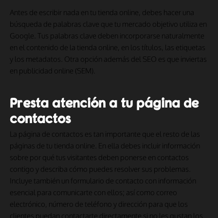
Antes de escribir nada en tu tienda online, debes hacer una
búsqueda de palabras clave que tu mercado objetivo utiliza en
Google. Tus palabras clave deben incorporarse naturalmente
en el contenido de la tienda online, en los títulos, las etiquetas
y los metadatos. Otra opción además del SEO es que inviertas
en publicidad online (SEM).
Presta atención a tu página de
contactos
La página de contactos es tan importante que el resto de las
páginas de tu tienda online. En ella debes incluir información
sobre por qué tus visitantes deben ponerse en contactos
contigo y describa cómo puedes resolver sus problemas.
Incluye también un formulario de contacto con información
esencial para comunicarte con ellos; así como correo
electrónico, número de teléfono y dirección para que los
clientes puedan contactarte directamente si no les gustan los