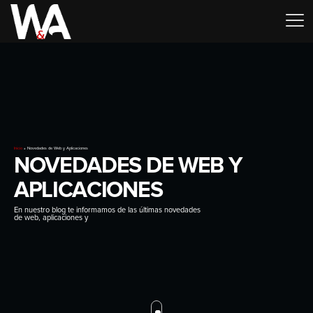
Inicio
»
Novedades de Web y Aplicaciones
N
O
V
E
D
A
D
E
S
D
E
W
E
B
Y
A
P
L
I
C
A
C
I
O
N
E
S
En nuestro blog te informamos de las últimas novedades
de web, aplicaciones y tecnología. Date de